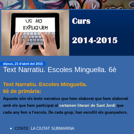
dijous, 23 d’abril del 2015
Text Narratiu. Escoles Minguella. 6è
Text Narratiu. Escoles Minguella.
6è de primària:
Aquests són els texts narratius que hem elaborat que hem elaborati
amb els que hem participat al
certamen literari de Sant Jordi
que
cada any fem a l'escola. De cada grup, han escollit els guanyadors.
CONTE:
LA CIUTAT SUBMARINA