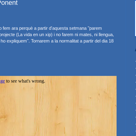
onent
o fem ara perquè a partir d'aquesta setmana "parem
jecte (La vida en un xip) i no farem ni mates, ni llengua,
ho expliquem". Tornarem a la normalitat a partir del dia 18