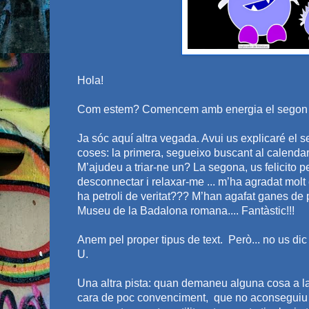
Hola!
Com estem? Comencem amb energia el segon t
Ja sóc aquí altra vegada. Avui us explicaré el s
coses: la primera, segueixo buscant al calendar
M’ajudeu a triar-ne un? La segona, us felicito pe
desconnectar i relaxar-me ... m’ha agradat molt 
ha petroli de veritat??? M’han agafat ganes de p
Museu de la Badalona romana.... Fantàstic!!!
Anem pel proper tipus de text. Però... no us di
U.
Una altra pista: quan demaneu alguna cosa a la 
cara de poc convenciment, que no aconseguiu el 