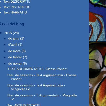
Text DESCRIPTIU
Text INSTRUCTIU
Text NARRATIU
Arxiu del blog
▼
2015
(28)
►
de juny
(2)
►
d’abril
(5)
►
de març
(8)
►
de febrer
(7)
▼
de gener
(6)
TEXT ARGUMENTATIU - Classe Ponent
Diari de sessions - Text argumentatiu - Classe
Ponent
Diari de sessions - Text Argumentatiu -
Minguella 6è
Diari de sessions - T. Argumentatiu - Minguella
5è
Text ARGUMENTATIU