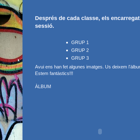
Després de cada classe, els encarregat
sessió.
GRUP 1
GRUP 2
GRUP 3
Avui ens han fet algunes imatges. Us deixem l'àlbu
Estem fantàstics!!!
ÀLBUM