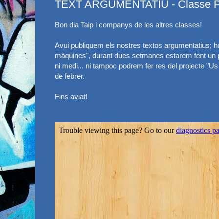
TEXT ARGUMENTATIU - Classe P
Bon dia Taip i companys de les altres classes!
Avui publiquem els nostres textos argumentatius; h
màquines", durant dues setmanes estarem fent un pro
ni medi... ni tampoc podrem fer res del projecte "Us 
de febrer.
Fins aviat!