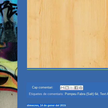
Cap comentari:
Etiquetes de comentaris:
Pompeu Fabra (Salt) 6è
,
Text
dimecres, 14 de gener del 2015