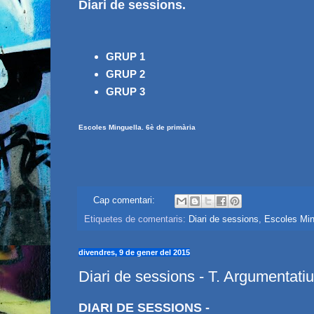
Diari de sessions.
GRUP 1
GRUP 2
GRUP 3
Escoles Minguella. 6è de primària
Cap comentari:
Etiquetes de comentaris:
Diari de sessions
,
Escoles Min
divendres, 9 de gener del 2015
Diari de sessions - T. Argumentatiu
DIARI DE SESSIONS -