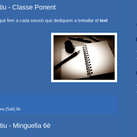
tiu - Classe Ponent
què fem a cada sessió que dediquem a treballar el
text
a (Salt) 6è
tiu - Minguella 6è