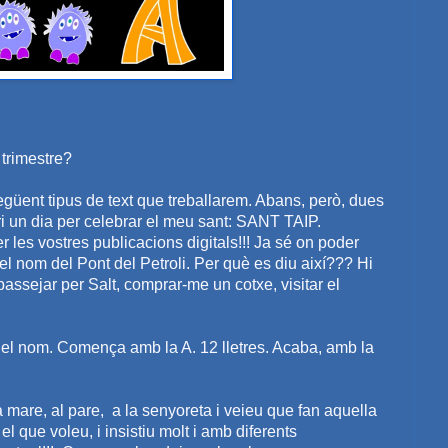
rimestre?
egüent tipus de text que treballarem. Abans, però, dues
i un dia per celebrar el meu sant: SANT TAIP.
r les vostres publicacions digitals!!! Ja sé on poder
el nom del Pont del Petroli. Per què es diu així??? Hi
assejar per Salt, comprar-me un cotxe, visitar el
c el nom. Comença amb la A. 12 lletres. Acaba, amb la
mare, al pare, a la senyoreta i veieu que fan aquella
que voleu, i insistiu molt i amb diferents